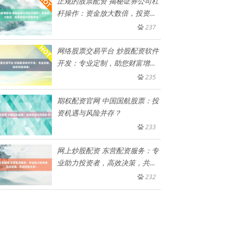
正规的股票配资 揭秘证券公司杠
杆操作：资金放大数倍，投资效
益
237
网络股票交易平台 炒股配资软件
开发：专业定制，助您财富增
值！
235
期权配资官网 中国国航股票：投
资机遇与风险并存？
233
网上炒股配资 东营配资服务：专
业助力投资者，高效决策，共创
财
232