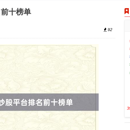
名前十榜单
92
3