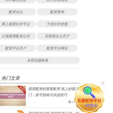
配资论坛
配资查询
网上股票杠杆平台
十倍杠杆炒股
正规股票配资公司
买股票怎么开户
配资平台开户
配资平台网址
全部话题标签
热门文章
股票配资炒股看配资 线上炒股入
门：新手指南与实战技巧
272