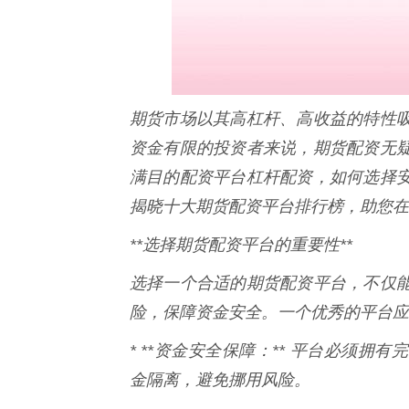
期货市场以其高杠杆、高收益的特性
资金有限的投资者来说，期货配资无
满目的配资平台杠杆配资，如何选择
揭晓十大期货配资平台排行榜，助您在
**选择期货配资平台的重要性**
选择一个合适的期货配资平台，不仅
险，保障资金安全。一个优秀的平台应
* **资金安全保障：** 平台必须
金隔离，避免挪用风险。