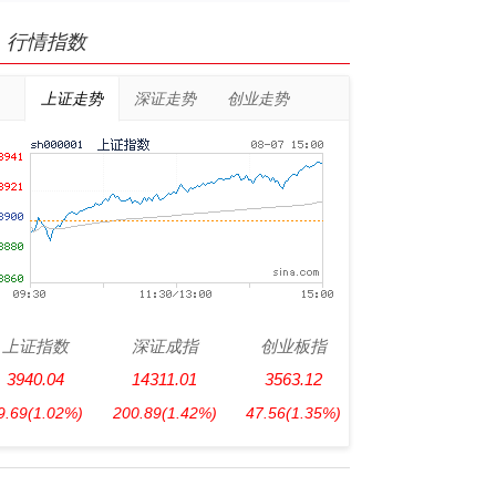
行情指数
上证走势
深证走势
创业走势
上证指数
深证成指
创业板指
3940.04
14311.01
3563.12
9.69
(1.02%)
200.89
(1.42%)
47.56
(1.35%)