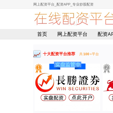
网上配资平台_配资APP_专业炒股配资
首页
网上配资平台
配资A
十大配资平台推荐
共
100
+平台