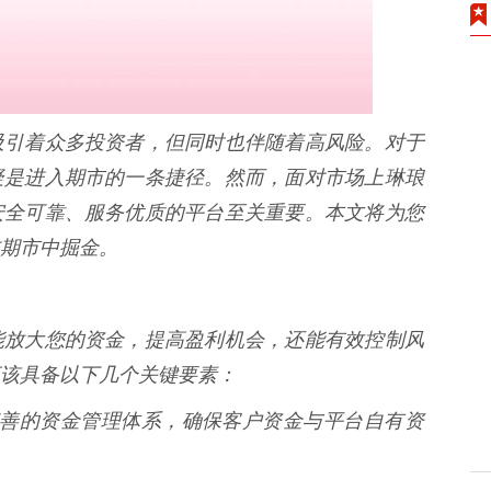
吸引着众多投资者，但同时也伴随着高风险。对于
疑是进入期市的一条捷径。然而，面对市场上琳琅
安全可靠、服务优质的平台至关重要。本文将为您
期市中掘金。
能放大您的资金，提高盈利机会，还能有效控制风
该具备以下几个关键要素：
拥有完善的资金管理体系，确保客户资金与平台自有资