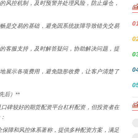
备严格的风控机制，及时预警并处理风险，防止爆仓，
0
稳定流畅是交易的基础，避免因系统故障导致错失交易
0
供专业的客服支持，及时解答疑问，协助解决问题，提
0
0
开透明地展示各项费用，避免隐形收费，让客户清楚了
0
后）**
且口碑较好的期货配资平台杠杆配资，但投资者在
：
资金安全保障和风控体系著称，提供多种配资方案，满足