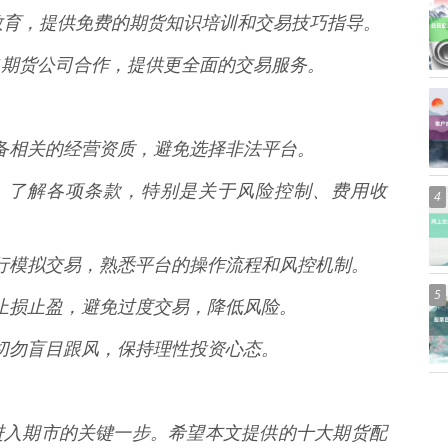
投资者教育，提供免费的期货知识培训和交易技巧指导。
多家知名期货公司合作，提供更全面的交易服务。
否具备相关的经营资质，避免选择非法平台。
合同，了解各项条款，特别是关于风险控制、费用收
4
先进行模拟交易，熟悉平台的操作流程和风控机制。
5
设置止损止盈，避免过度交易，降低风险。
高，切勿盲目跟风，保持理性投资心态。
进入期市的关键一步。希望本文提供的十大期货配