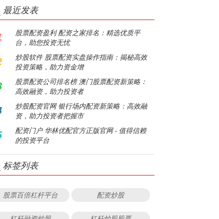
最近发表
股票配资盈利 配资之家排名：精选优质平
1
台，助您投资无忧
炒股软件 股票配资实盘操作指南：揭秘高效
2
投资策略，助力资金增
股票配资公司排名榜 澳门股票配资新策略：
3
高效融资，助力投资者
炒股配资官网 银行场内配资新策略：高效融
4
资，助力投资者把握市
配资门户 华林优配官方正版官网 - 值得信赖
5
的投资平台
标签列表
股票百倍杠杆平台
配资炒股
杠杆融资炒股
杠杆炒股股票