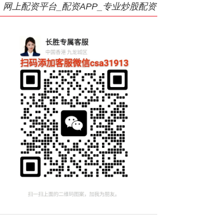
网上配资平台_配资APP_专业炒股配资