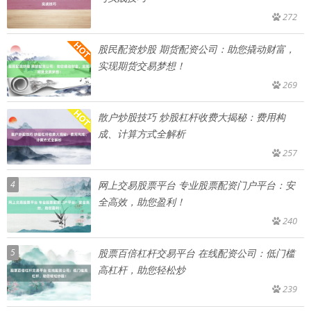
272
股民配资炒股 期货配资公司：助您撬动财富，
实现期货交易梦想！
269
散户炒股技巧 炒股杠杆收费大揭秘：费用构
成、计算方式全解析
257
4
网上交易股票平台 专业股票配资门户平台：安
全高效，助您盈利！
240
5
股票百倍杠杆交易平台 在线配资公司：低门槛
高杠杆，助您轻松炒
239